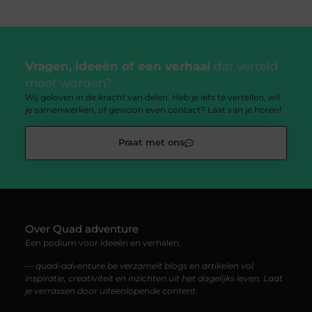
Vragen, ideeën of een verhaal
dat verteld
moet worden?
Wij geloven in de kracht van delen. Heb je iets te vertellen, wil
je samenwerken, of gewoon even contact? Laat van je horen!
Praat met ons
Over Quad adventure
Een podium voor ideeën en verhalen.
— quad-adventure.be verzamelt blogs en artikelen vol
inspiratie, creativiteit en inzichten uit het dagelijks leven. Laat
je verrassen door uiteenlopende content.