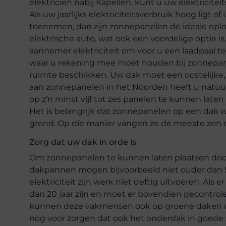
elektricien nabij Kapellen, kunt u uw elektricit
Als uw jaarlijks elektriciteitsverbruik hoog ligt o
toenemen, dan zijn zonnepanelen de ideale oplos
elektrische auto, wat ook een voordelige optie i
aannemer elektriciteit om voor u een laadpaal te i
waar u rekening mee moet houden bij zonnepane
ruimte beschikken. Uw dak moet een oostelijke, z
aan zonnepanelen in het Noorden heeft u natuu
op z’n minst vijf tot zes panelen te kunnen laten 
Het is belangrijk dat zonnepanelen op een dak w
grond. Op die manier vangen ze de meeste zon 
Zorg dat uw dak in orde is
Om zonnepanelen te kunnen laten plaatsen door 
dakpannen mogen bijvoorbeeld niet ouder dan 5
elektriciteit zijn werk niet deftig uitvoeren. Als
dan 20 jaar zijn en moet er bovendien gecontrole
kunnen deze vakmensen ook op groene daken uw 
nog voor zorgen dat ook het onderdak in goede s