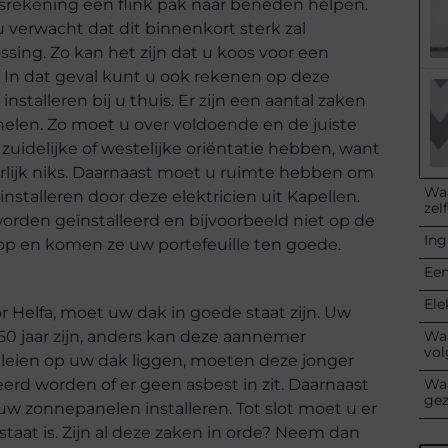
eitsrekening een flink pak naar beneden helpen.
f u verwacht dat dit binnenkort sterk zal
sing. Zo kan het zijn dat u koos voor een
s. In dat geval kunt u ook rekenen op deze
nstalleren bij u thuis. Er zijn een aantal zaken
len. Zo moet u over voldoende en de juiste
uidelijke of westelijke oriëntatie hebben, want
rlijk niks. Daarnaast moet u ruimte hebben om
Waa
installeren door deze elektricien uit Kapellen.
zel
orden geïnstalleerd en bijvoorbeeld niet op de
Ing
op en komen ze uw portefeuille ten goede.
Een
Ele
Helfa, moet uw dak in goede staat zijn. Uw
Waa
0 jaar zijn, anders kan deze aannemer
vol
 er leien op uw dak liggen, moeten deze jonger
Waa
erd worden of er geen asbest in zit. Daarnaast
ge
zonnepanelen installeren. Tot slot moet u er
taat is. Zijn al deze zaken in orde? Neem dan