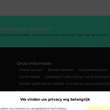
rteld moet worden?
 wil je samenwerken, of gewoon even contact? Laat van je horen!
Onze informatie
Auteur worden
Beroemdheden
Cookiebeleid (EU)
Uit De Media
Goedkope linkbuilding: hoe je betaalbaar
Verdien geld met je website: zo maak je van je website
Bericht categorie
We vinden uw privacy erg belangrijk
iken we cookies en vergelijkbare technieken.