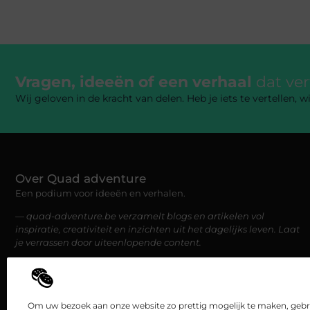
Vragen, ideeën of een verhaal
dat ve
Wij geloven in de kracht van delen. Heb je iets te vertellen,
Over Quad adventure
Een podium voor ideeën en verhalen.
— quad-adventure.be verzamelt blogs en artikelen vol
inspiratie, creativiteit en inzichten uit het dagelijks leven. Laat
je verrassen door uiteenlopende content.
Om uw bezoek aan onze website zo prettig mogelijk te maken, gebru