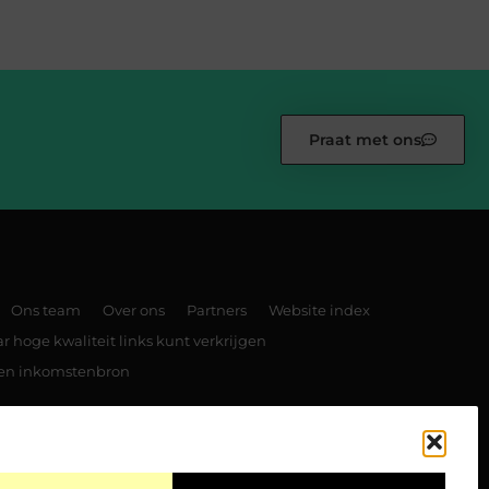
Praat met ons
Ons team
Over ons
Partners
Website index
 hoge kwaliteit links kunt verkrijgen
 een inkomstenbron