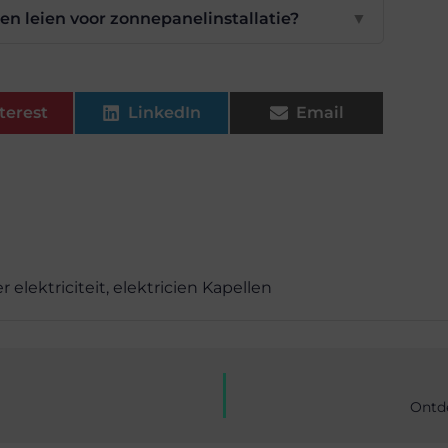
en leien voor zonnepanelinstallatie?
▼
terest
LinkedIn
Email
 elektriciteit
,
elektricien Kapellen
Ontde