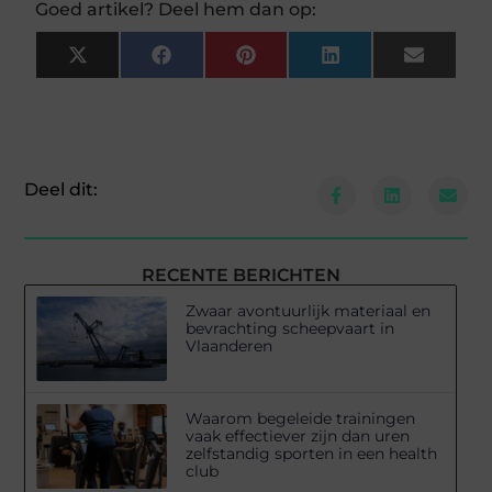
Goed artikel? Deel hem dan op:
X
Facebook
Pinterest
LinkedIn
Email
(Twitter)
Deel dit:
RECENTE BERICHTEN
Zwaar avontuurlijk materiaal en
bevrachting scheepvaart in
Vlaanderen
Waarom begeleide trainingen
vaak effectiever zijn dan uren
zelfstandig sporten in een health
club