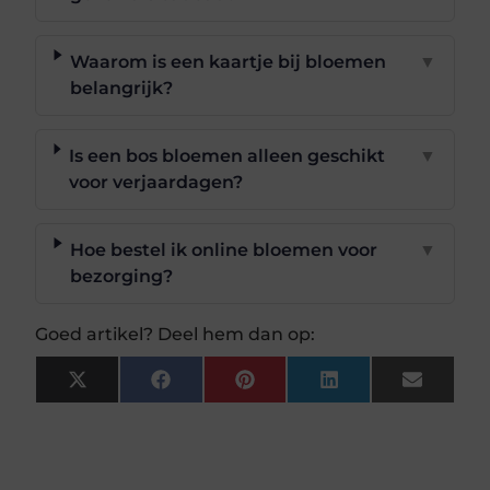
Waarom is een kaartje bij bloemen
▼
belangrijk?
Is een bos bloemen alleen geschikt
▼
voor verjaardagen?
Hoe bestel ik online bloemen voor
▼
bezorging?
Goed artikel? Deel hem dan op:
X
Facebook
Pinterest
LinkedIn
Email
(Twitter)