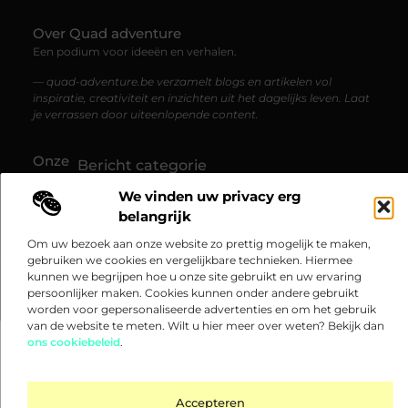
Over Quad adventure
Een podium voor ideeën en verhalen.
— quad-adventure.be verzamelt blogs en artikelen vol
inspiratie, creativiteit en inzichten uit het dagelijks leven. Laat
je verrassen door uiteenlopende content.
Onze
Bericht categorie
informatie
We vinden uw privacy erg
Goedkope linkbuilding: hoe je betaalbaar hoge kwaliteit links kunt verkrijgen
Verdien geld met je website: zo maak je van je website een inkomstenbron
belangrijk
Om uw bezoek aan onze website zo prettig mogelijk te maken,
gebruiken we cookies en vergelijkbare technieken. Hiermee
kunnen we begrijpen hoe u onze site gebruikt en uw ervaring
@2025 www.quad-adventure.be. All Right Reserved.​
persoonlijker maken. Cookies kunnen onder andere gebruikt
worden voor gepersonaliseerde advertenties en om het gebruik
van de website te meten. Wilt u hier meer over weten? Bekijk dan
ons cookiebeleid
.
Accepteren