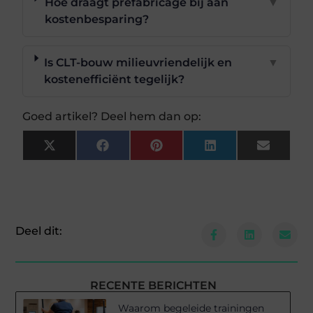
Hoe draagt prefabricage bij aan
▼
kostenbesparing?
Is CLT-bouw milieuvriendelijk en
▼
kostenefficiënt tegelijk?
Goed artikel? Deel hem dan op:
X
Facebook
Pinterest
LinkedIn
Email
(Twitter)
Deel dit:
RECENTE BERICHTEN
Waarom begeleide trainingen