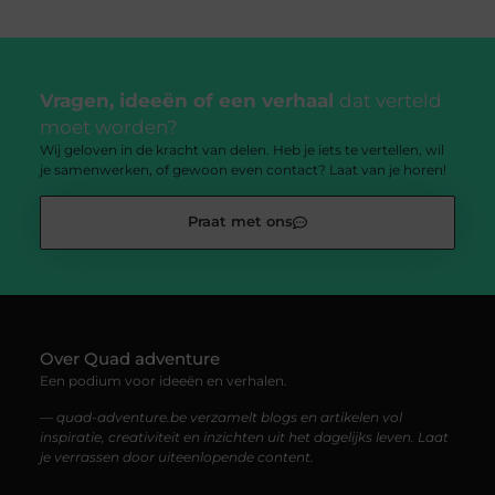
Vragen, ideeën of een verhaal
dat verteld
moet worden?
Wij geloven in de kracht van delen. Heb je iets te vertellen, wil
je samenwerken, of gewoon even contact? Laat van je horen!
Praat met ons
Over Quad adventure
Een podium voor ideeën en verhalen.
— quad-adventure.be verzamelt blogs en artikelen vol
inspiratie, creativiteit en inzichten uit het dagelijks leven. Laat
je verrassen door uiteenlopende content.