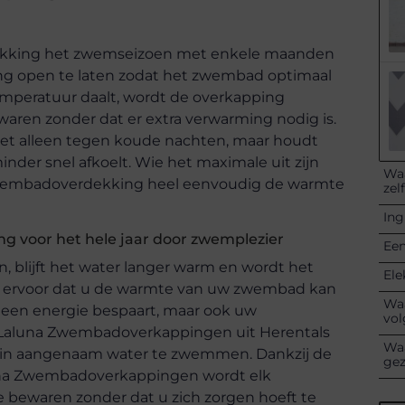
dekking het zwemseizoen met enkele maanden
ing open te laten zodat het zwembad optimaal
emperatuur daalt, wordt de overkapping
en zonder dat er extra verwarming nodig is.
t alleen tegen koude nachten, maar houdt
nder snel afkoelt. Wie het maximale uit zijn
Waa
zwembadoverdekking heel eenvoudig de warmte
zel
Ing
 voor het hele jaar door zwemplezier
Een
 blijft het water langer warm en wordt het
Ele
 ervoor dat u de warmte van uw zwembad kan
Waa
lleen energie bespaart, maar ook uw
vol
 Laluna Zwembadoverkappingen uit Herentals
Waa
or in aangenaam water te zwemmen. Dankzij de
ge
una Zwembadoverkappingen wordt elk
 bewaren zonder dat u zich zorgen hoeft te