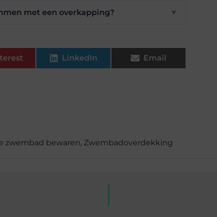
wemmen met een overkapping?
▼
terest
LinkedIn
Email
e zwembad bewaren
,
Zwembadoverdekking