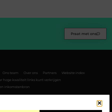
Praat met ons
Ons team
Over ons
Partners
Website index
 hoge kwaliteit links kunt verkrijgen
 een inkomstenbron