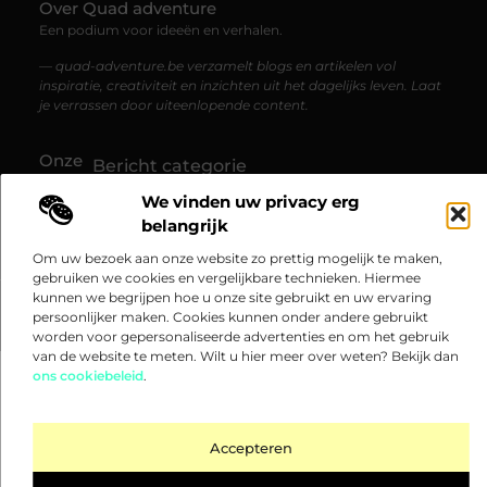
Over Quad adventure
Een podium voor ideeën en verhalen.
— quad-adventure.be verzamelt blogs en artikelen vol
inspiratie, creativiteit en inzichten uit het dagelijks leven. Laat
je verrassen door uiteenlopende content.
Onze
Bericht categorie
informatie
We vinden uw privacy erg
Goedkope linkbuilding: hoe je betaalbaar hoge kwaliteit links kunt verkrijgen
Verdien geld met je website: zo maak je van je website een inkomstenbron
belangrijk
Om uw bezoek aan onze website zo prettig mogelijk te maken,
gebruiken we cookies en vergelijkbare technieken. Hiermee
kunnen we begrijpen hoe u onze site gebruikt en uw ervaring
@2025 www.quad-adventure.be. All Right Reserved.​
persoonlijker maken. Cookies kunnen onder andere gebruikt
worden voor gepersonaliseerde advertenties en om het gebruik
van de website te meten. Wilt u hier meer over weten? Bekijk dan
ons cookiebeleid
.
Accepteren