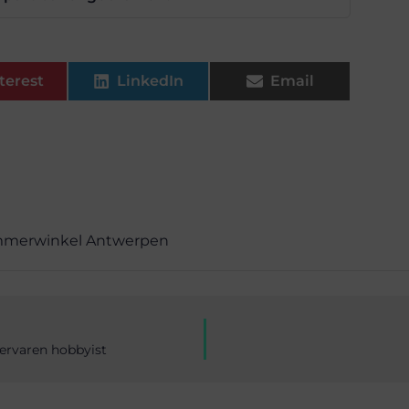
terest
LinkedIn
Email
merwinkel Antwerpen
rvaren hobbyist