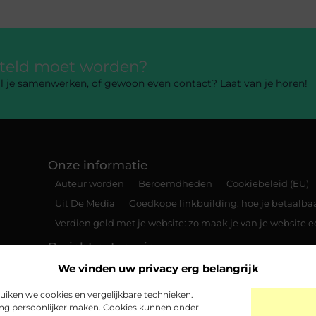
rteld moet worden?
 wil je samenwerken, of gewoon even contact? Laat van je horen!
Onze informatie
Auteur worden
Beroemdheden
Cookiebeleid (EU)
Uit De Media
Goedkope linkbuilding: hoe je betaalbaar
Verdien geld met je website: zo maak je van je website
Bericht categorie
We vinden uw privacy erg belangrijk
iken we cookies en vergelijkbare technieken.
ing persoonlijker maken. Cookies kunnen onder