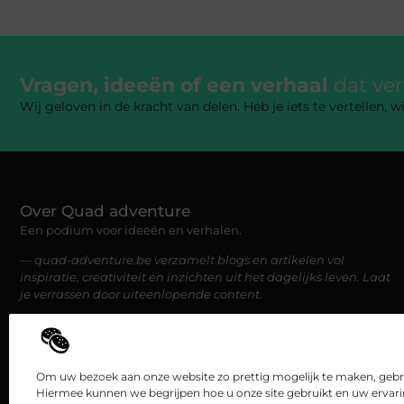
Vragen, ideeën of een verhaal
dat ve
Wij geloven in de kracht van delen. Heb je iets te vertellen,
Over Quad adventure
Een podium voor ideeën en verhalen.
— quad-adventure.be verzamelt blogs en artikelen vol
inspiratie, creativiteit en inzichten uit het dagelijks leven. Laat
je verrassen door uiteenlopende content.
Om uw bezoek aan onze website zo prettig mogelijk te maken, gebru
Hiermee kunnen we begrijpen hoe u onze site gebruikt en uw ervar