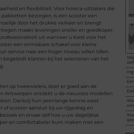
rheid en flexibiliteit. Voor horeca-uitbaters die
ks pakketten bezorgen, is een scooter een
moeilijk door het drukke verkeer en brengt
tegen maakt leveringen sneller en goedkoper.
professionaliteit uit wanneer u kiest voor het
cooter een onmisbare schakel voor kleine
n service naar een hoger niveau willen tillen.
Waa
begeleidt klanten bij het selecteren van het
zel
g.
Ing
Een
etten op tweewielers, doet er goed aan de
Ele
in Antwerpen ontdekt u de nieuwste modellen
Waa
listen. Dankzij hun jarenlange kennis weet
vol
f scooter aansluit bij uw rijgedrag en
Waa
ezoek en ervaar zelf hoe u uw dagelijkse
ge
koper en comfortabeler kunt maken met een