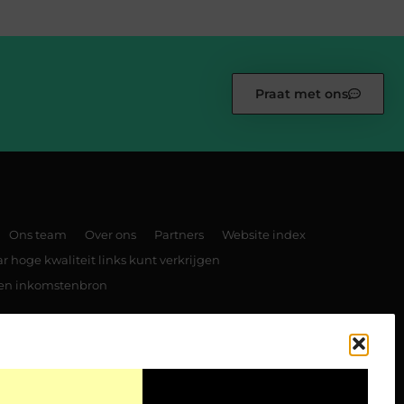
Praat met ons
Ons team
Over ons
Partners
Website index
 hoge kwaliteit links kunt verkrijgen
 een inkomstenbron