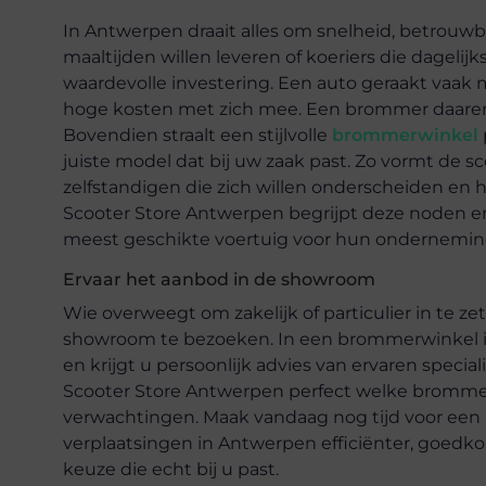
In Antwerpen draait alles om snelheid, betrouwbaa
maaltijden willen leveren of koeriers die dagelij
waardevolle investering. Een auto geraakt vaak 
hoge kosten met zich mee. Een brommer daaren
Bovendien straalt een stijlvolle
brommerwinkel
juiste model dat bij uw zaak past. Zo vormt de s
zelfstandigen die zich willen onderscheiden en hu
Scooter Store Antwerpen begrijpt deze noden en 
meest geschikte voertuig voor hun ondernemin
Ervaar het aanbod in de showroom
Wie overweegt om zakelijk of particulier in te z
showroom te bezoeken. In een brommerwinkel 
en krijgt u persoonlijk advies van ervaren specia
Scooter Store Antwerpen perfect welke brommer o
verwachtingen. Maak vandaag nog tijd voor een b
verplaatsingen in Antwerpen efficiënter, goed
keuze die echt bij u past.