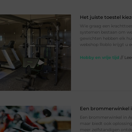
Het juiste toestel ki
Wie graag een krachttoest
systemen bestaan om weer
gewichten hebben elk hun
webshop Roblo krijgt u 
Hobby en vrije tijd
// Le
Een brommerwinkel in
Een brommerwinkel in Ant
maar biedt ook oplossing
meer zelfstandigen ontd