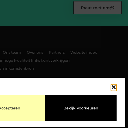
Praat met ons
Ons team
Over ons
Partners
Website index
 hoge kwaliteit links kunt verkrijgen
 een inkomstenbron
TOP
Accepteren
Bekijk Voorkeuren