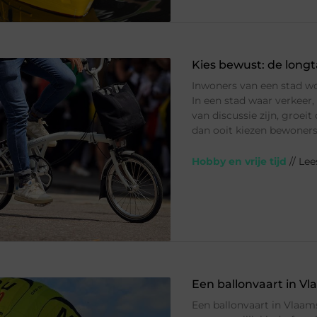
Kies bewust: de longta
Inwoners van een stad w
In een stad waar verkeer
van discussie zijn, groei
dan ooit kiezen bewone
Hobby en vrije tijd
// Le
Een ballonvaart in V
Een ballonvaart in Vlaam