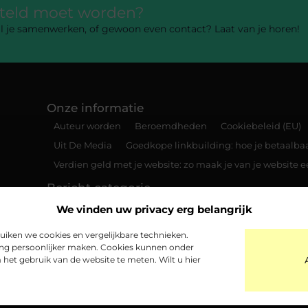
rteld moet worden?
 wil je samenwerken, of gewoon even contact? Laat van je horen!
Onze informatie
Auteur worden
Beroemdheden
Cookiebeleid (EU)
Uit De Media
Goedkope linkbuilding: hoe je betaalbaar
Verdien geld met je website: zo maak je van je website
Bericht categorie
We vinden uw privacy erg belangrijk
iken we cookies en vergelijkbare technieken.
ing persoonlijker maken. Cookies kunnen onder
het gebruik van de website te meten. Wilt u hier
@2025 www.quad-adventure.be. All Right Reserved.​