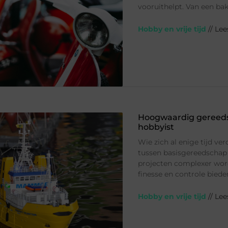
vooruithelpt. Van een bak
Hobby en vrije tijd
// Le
Hoogwaardig gereeds
hobbyist
Wie zich al enige tijd ve
tussen basisgereedschap 
projecten complexer wor
finesse en controle bied
Hobby en vrije tijd
// Le