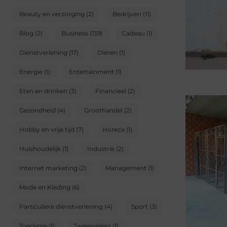
Beauty en verzorging
(2)
Bedrijven
(11)
Blog
(2)
Business
(139)
Cadeau
(1)
Dienstverlening
(17)
Dieren
(1)
Energie
(1)
Entertainment
(1)
Eten en drinken
(3)
Financieel
(2)
Gezondheid
(4)
Groothandel
(2)
Hobby en vrije tijd
(7)
Horeca
(1)
Huishoudelijk
(1)
Industrie
(2)
Internet marketing
(2)
Management
(1)
Mode en Kleding
(6)
Particuliere dienstverlening
(4)
Sport
(3)
Toerisme
(1)
Tweewielers
(1)