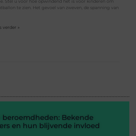
tje. Stel u voor hoe opwindend het is voor kinderen om
htballon te zien. Het gevoel van zweven, de spanning van
es verder »
n beroemdheden: Bekende
rs en hun blijvende invloed