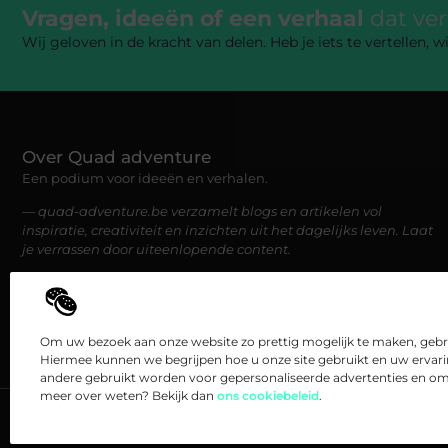
Vragen, ideeën of een verhaal
dat ve
Wij geloven in de kracht van delen. Heb je iets te vertellen,
Over Quad adventure
Een podium voor ideeën en verhalen.
— quad-adventure.be verzamelt blogs en artikelen vol
inspiratie, creativiteit en inzichten uit het dagelijks leven. Laat
je verrassen door uiteenlopende content.
Om uw bezoek aan onze website zo prettig mogelijk te maken, gebru
Hiermee kunnen we begrijpen hoe u onze site gebruikt en uw ervar
andere gebruikt worden voor gepersonaliseerde advertenties en om 
meer over weten? Bekijk dan
ons cookiebeleid
.