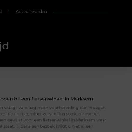
ct
Auteur worden
jd
 kopen bij een fietsenwinkel in Merksem
pen vraagt vandaag meer voorbereiding dan vroeger.
positie en rijcomfort verschillen sterk per model.
en bewust voor een fietsenwinkel in Merksem waar
l staat. Tijdens een bezoek krijgt u niet alleen