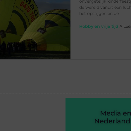
onvergetelijk kinderfees
de wereld vanuit een luc
het opstijgen en de
Hobby en vrije tijd
// Le
Media e
Nederlande