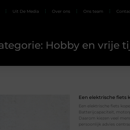
Uit De Media
Over ons
Ons team
Conta
ategorie: Hobby en vrije ti
Een elektrische fiets
Een elektrische fiets ko
Batterijcapaciteit, motor
Daarom kiezen veel mens
persoonlijk advies centraa