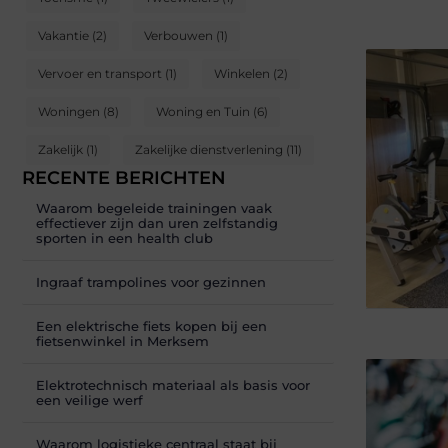
Vakantie
(2)
Verbouwen
(1)
Vervoer en transport
(1)
Winkelen
(2)
Woningen
(8)
Woning en Tuin
(6)
Zakelijk
(1)
Zakelijke dienstverlening
(11)
RECENTE BERICHTEN
Waarom begeleide trainingen vaak
effectiever zijn dan uren zelfstandig
sporten in een health club
Ingraaf trampolines voor gezinnen
Een elektrische fiets kopen bij een
fietsenwinkel in Merksem
Elektrotechnisch materiaal als basis voor
een veilige werf
Waarom logistieke centraal staat bij