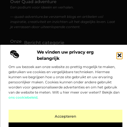
Over Quad adventure
Een podium voor ideeën en verhalen.
— quad-adventure.be verzamelt blogs en artikelen vol
inspiratie, creativiteit en inzichten uit het dagelijks leven. Laat
je verrassen door uiteenlopende content.
Onze
Bericht categorie
informatie
We vinden uw privacy erg
Goedkope linkbuilding: hoe je betaalbaar hoge kwaliteit links kunt verkrijgen
Verdien geld met je website: zo maak je van je website een inkomstenbron
belangrijk
Om uw bezoek aan onze website zo prettig mogelijk te maken,
gebruiken we cookies en vergelijkbare technieken. Hiermee
kunnen we begrijpen hoe u onze site gebruikt en uw ervaring
@2025 www.quad-adventure.be. All Right Reserved.​
persoonlijker maken. Cookies kunnen onder andere gebruikt
worden voor gepersonaliseerde advertenties en om het gebruik
van de website te meten. Wilt u hier meer over weten? Bekijk dan
ons cookiebeleid
.
Accepteren