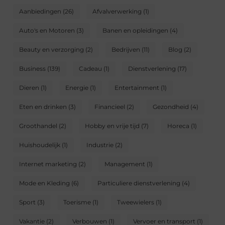
Aanbiedingen
(26)
Afvalverwerking
(1)
Auto's en Motoren
(3)
Banen en opleidingen
(4)
Beauty en verzorging
(2)
Bedrijven
(11)
Blog
(2)
Business
(139)
Cadeau
(1)
Dienstverlening
(17)
Dieren
(1)
Energie
(1)
Entertainment
(1)
Eten en drinken
(3)
Financieel
(2)
Gezondheid
(4)
Groothandel
(2)
Hobby en vrije tijd
(7)
Horeca
(1)
Huishoudelijk
(1)
Industrie
(2)
Internet marketing
(2)
Management
(1)
Mode en Kleding
(6)
Particuliere dienstverlening
(4)
Sport
(3)
Toerisme
(1)
Tweewielers
(1)
Vakantie
(2)
Verbouwen
(1)
Vervoer en transport
(1)