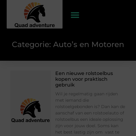
Categorie: Auto’s en Motoren
Een nieuwe rolstoelbus
kopen voor praktisch
gebruik
Wil je regelmatig gaan rijden
met iemand die
rolstoelgebonden is? Dan kan de
aanschaf van een rolstoelauto of
rolstoelbus een ideale oplossing
zijn voor jouw doel. Soms kan
het best lastig zijn om vast te