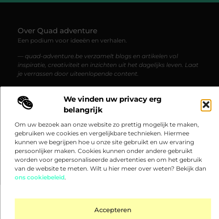
Over Quad adventure
Een podium voor ideeën en verhalen.
— quad-adventure.be verzamelt blogs en artikelen vol
inspiratie, creativiteit en inzichten uit het dagelijks leven. Laat
je verrassen door uiteenlopende content.
We vinden uw privacy erg
Onze
Bericht categorie
belangrijk
informatie
Om uw bezoek aan onze website zo prettig mogelijk te maken,
Goedkope linkbuilding: hoe je betaalbaar hoge kwaliteit links kunt verkrijgen
Verdien geld met je website: zo maak je van je website een inkomstenbron
gebruiken we cookies en vergelijkbare technieken. Hiermee
kunnen we begrijpen hoe u onze site gebruikt en uw ervaring
persoonlijker maken. Cookies kunnen onder andere gebruikt
worden voor gepersonaliseerde advertenties en om het gebruik
van de website te meten. Wilt u hier meer over weten? Bekijk dan
@2025 www.quad-adventure.be. All Right Reserved.​
ons cookiebeleid
.
Accepteren