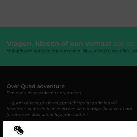
Vragen, ideeën of een verhaal
dat ve
Wij geloven in de kracht van delen. Heb je iets te vertellen,
Over Quad adventure
Een podium voor ideeën en verhalen.
— quad-adventure.be verzamelt blogs en artikelen vol
inspiratie, creativiteit en inzichten uit het dagelijks leven. Laat
je verrassen door uiteenlopende content.