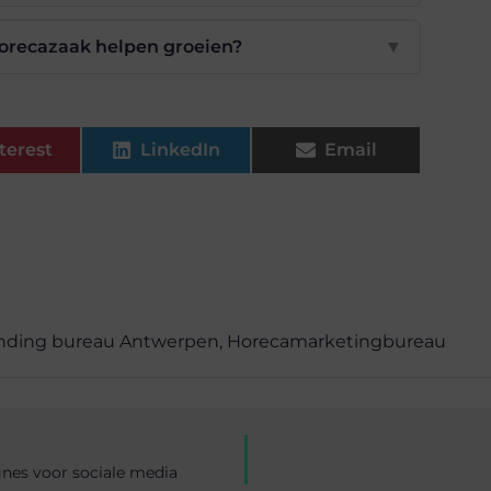
horecazaak helpen groeien?
▼
terest
LinkedIn
Email
nding bureau Antwerpen
,
Horecamarketingbureau
nes voor sociale media