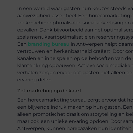
In een wereld waar gasten hun keuzes steeds vak
aanwezigheid essentieel. Een horecamarketingbu
zoekmachineoptimalisatie, social advertising en
opvallen. Denk bijvoorbeeld aan het optimalise
zoals menukaartoptimalisatie en reserveringssys
Een
branding bureau
in Antwerpen helpt daarna
vertrouwen en herkenbaarheid creëert. Door con
kanalen en in te spelen op de behoeften van de
klantenkring opbouwen. Actieve socialmediakana
verhalen zorgen ervoor dat gasten niet alleen ee
ervaring delen.
Zet marketing op de kaart
Een horecamarketingbureau zorgt ervoor dat hore
een blijvende indruk maken op hun gasten. Een 
alleen promotie: het draait om storytelling en bel
maar ook een unieke ervaring opdoen. Door sa
Antwerpen, kunnen horecazaken hun identiteit v