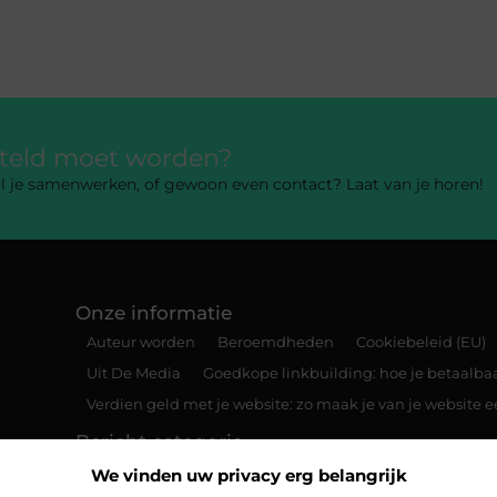
rteld moet worden?
 wil je samenwerken, of gewoon even contact? Laat van je horen!
Onze informatie
Auteur worden
Beroemdheden
Cookiebeleid (EU)
Uit De Media
Goedkope linkbuilding: hoe je betaalbaar
Verdien geld met je website: zo maak je van je website
Bericht categorie
We vinden uw privacy erg belangrijk