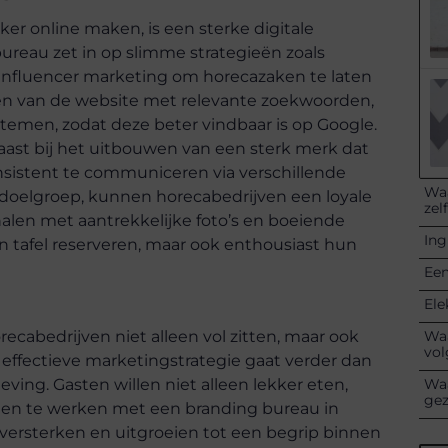
er online maken, is een sterke digitale
reau zet in op slimme strategieën zoals
 influencer marketing om horecazaken te laten
ren van de website met relevante zoekwoorden,
temen, zodat deze beter vindbaar is op Google.
ast bij het uitbouwen van een sterk merk dat
sistent te communiceren via verschillende
Waa
 doelgroep, kunnen horecabedrijven een loyale
zel
len met aantrekkelijke foto’s en boeiende
Ing
n tafel reserveren, maar ook enthousiast hun
Een
Ele
Waa
cabedrijven niet alleen vol zitten, maar ook
vol
effectieve marketingstrategie gaat verder dan
Waa
eving. Gasten willen niet alleen lekker eten,
ge
men te werken met een branding bureau in
ersterken en uitgroeien tot een begrip binnen