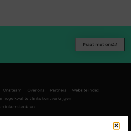
Praat met ons
Ons team
Over ons
Partners
Website index
 hoge kwaliteit links kunt verkrijgen
 een inkomstenbron