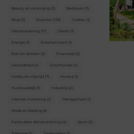
Beauty en verzorging
(2)
Bedrijven
(11)
Blog
(2)
Business
(139)
Cadeau
(1)
Dienstverlening
(17)
Dieren
(1)
Energie
(1)
Entertainment
(1)
Eten en drinken
(3)
Financieel
(2)
Gezondheid
(4)
Groothandel
(2)
Hobby en vrije tijd
(7)
Horeca
(1)
Huishoudelijk
(1)
Industrie
(2)
Internet marketing
(2)
Management
(1)
Mode en Kleding
(6)
Particuliere dienstverlening
(4)
Sport
(3)
Toerisme
(1)
Tweewielers
(1)