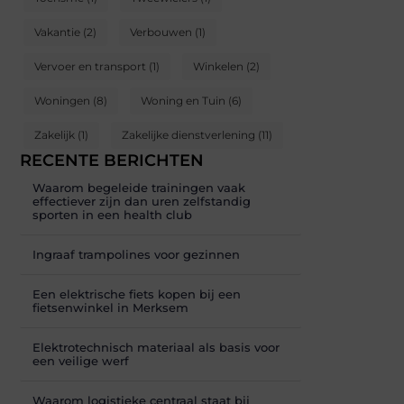
Vakantie
(2)
Verbouwen
(1)
Vervoer en transport
(1)
Winkelen
(2)
Woningen
(8)
Woning en Tuin
(6)
Zakelijk
(1)
Zakelijke dienstverlening
(11)
RECENTE BERICHTEN
Waarom begeleide trainingen vaak
effectiever zijn dan uren zelfstandig
sporten in een health club
Ingraaf trampolines voor gezinnen
Een elektrische fiets kopen bij een
fietsenwinkel in Merksem
Elektrotechnisch materiaal als basis voor
een veilige werf
Waarom logistieke centraal staat bij