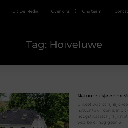
Uit De Media
Over ons
Ons team
Conta
Tag: Hoiveluwe
Natuurhuisje op de 
U weet waarschijnlijk vee
natuur te vinden is in di
hoogstwaarschijnlijk niet
waarbij er nog geen 5