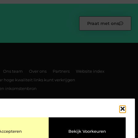
Praat met ons
Ons team
Over ons
Partners
Website index
 hoge kwaliteit links kunt verkrijgen
 een inkomstenbron
TOP
Accepteren
Bekijk Voorkeuren