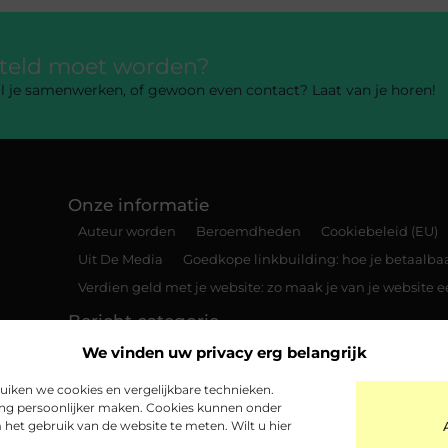
rteld moet worden?
 wil je samenwerken, of gewoon even contact? Laat van je horen!
Onze informatie
Auteur worden
Beroemdheden
Cookiebeleid (EU)
Uit De Media
Goedkope linkbuilding: hoe je betaalbaar
Verdien geld met je website: zo maak je van je website
Bericht categorie
We vinden uw privacy erg belangrijk
iken we cookies en vergelijkbare technieken.
ing persoonlijker maken. Cookies kunnen onder
het gebruik van de website te meten. Wilt u hier