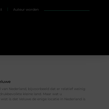
ct
Auteur worden
Veluwe
l van Nederland, bijvoorbeeld dat er relatief weinig
t drukbevolkte kleine land. Maar wat u
 wist is dat Veluwe de enige locatie in Nederland is