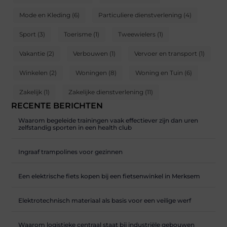
Mode en Kleding
(6)
Particuliere dienstverlening
(4)
Sport
(3)
Toerisme
(1)
Tweewielers
(1)
Vakantie
(2)
Verbouwen
(1)
Vervoer en transport
(1)
Winkelen
(2)
Woningen
(8)
Woning en Tuin
(6)
Zakelijk
(1)
Zakelijke dienstverlening
(11)
RECENTE BERICHTEN
Waarom begeleide trainingen vaak effectiever zijn dan uren
zelfstandig sporten in een health club
Ingraaf trampolines voor gezinnen
Een elektrische fiets kopen bij een fietsenwinkel in Merksem
Elektrotechnisch materiaal als basis voor een veilige werf
Waarom logistieke centraal staat bij industriële gebouwen