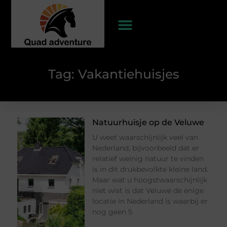
Tag: Vakantiehuisjes
Natuurhuisje op de Veluwe
U weet waarschijnlijk veel van
Nederland, bijvoorbeeld dat er
relatief weinig natuur te vinden
is in dit drukbevolkte kleine land.
Maar wat u hoogstwaarschijnlijk
niet wist is dat Veluwe de enige
locatie in Nederland is waarbij er
nog geen 5