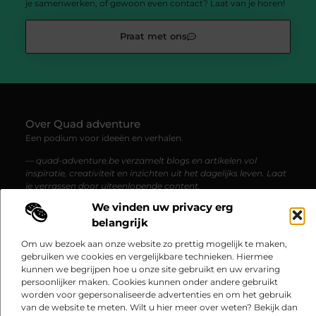
je samenwerken, of gewoon even contact? Laat van je horen!
Praat met ons
Over Quad adventure
Een podium voor ideeën en verhalen.
— quad-adventure.be verzamelt blogs en artikelen vol
inspiratie, creativiteit en inzichten uit het dagelijks leven. Laat
je verrassen door uiteenlopende content.
We vinden uw privacy erg
belangrijk
Onze
Bericht categorie
informatie
Om uw bezoek aan onze website zo prettig mogelijk te maken,
gebruiken we cookies en vergelijkbare technieken. Hiermee
Goedkope linkbuilding: hoe je betaalbaar hoge kwaliteit links kunt verkrijgen
Verdien geld met je website: zo maak je van je website een inkomstenbron
kunnen we begrijpen hoe u onze site gebruikt en uw ervaring
persoonlijker maken. Cookies kunnen onder andere gebruikt
worden voor gepersonaliseerde advertenties en om het gebruik
van de website te meten. Wilt u hier meer over weten? Bekijk dan