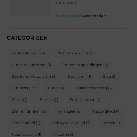
taffe kunt
Business
// Lees verder »
CATEGORIEËN
Aanbiedingen
(26)
Afvalverwerking
(1)
Auto's en Motoren
(3)
Banen en opleidingen
(4)
Beauty en verzorging
(2)
Bedrijven
(11)
Blog
(2)
Business
(139)
Cadeau
(1)
Dienstverlening
(17)
Dieren
(1)
Energie
(1)
Entertainment
(1)
Eten en drinken
(3)
Financieel
(2)
Gezondheid
(4)
Groothandel
(2)
Hobby en vrije tijd
(7)
Horeca
(1)
Huishoudelijk
(1)
Industrie
(2)