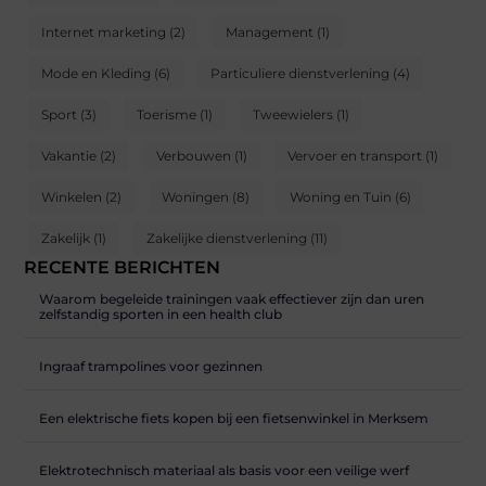
Internet marketing
(2)
Management
(1)
Mode en Kleding
(6)
Particuliere dienstverlening
(4)
Sport
(3)
Toerisme
(1)
Tweewielers
(1)
Vakantie
(2)
Verbouwen
(1)
Vervoer en transport
(1)
Winkelen
(2)
Woningen
(8)
Woning en Tuin
(6)
Zakelijk
(1)
Zakelijke dienstverlening
(11)
RECENTE BERICHTEN
Waarom begeleide trainingen vaak effectiever zijn dan uren
zelfstandig sporten in een health club
Ingraaf trampolines voor gezinnen
Een elektrische fiets kopen bij een fietsenwinkel in Merksem
Elektrotechnisch materiaal als basis voor een veilige werf