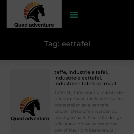
Tag: eettafel
taffe, industriele tafel,
industriele eettafel,
industriele tafels op maat
Taffe Bij taffe vindt u industriële
tafels op maat, tafels met stalen
onderstellen en eiken tafel
bladen. Deze tafels worden op
maat gemaakt. Elke taffe design
tafel kun u op welke maat dan
ook of kleur tint bestellen. Bij