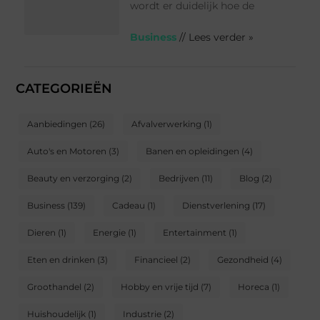
wordt er duidelijk hoe de
Business
// Lees verder »
CATEGORIEËN
Aanbiedingen
(26)
Afvalverwerking
(1)
Auto's en Motoren
(3)
Banen en opleidingen
(4)
Beauty en verzorging
(2)
Bedrijven
(11)
Blog
(2)
Business
(139)
Cadeau
(1)
Dienstverlening
(17)
Dieren
(1)
Energie
(1)
Entertainment
(1)
Eten en drinken
(3)
Financieel
(2)
Gezondheid
(4)
Groothandel
(2)
Hobby en vrije tijd
(7)
Horeca
(1)
Huishoudelijk
(1)
Industrie
(2)