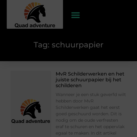
Tag: schuurpapier
MvR Schilderwerken en het
juiste schuurpapier bij het
schilderen
Wanneer je een stuk geverfd wilt
hebben door MvR
Schilderwerken gaat het eerst
goed geschuurd worden. Dit is
nodig om de oude verfresten
eraf te schuren en het oppervlak
egaal te maken. In dit artikel