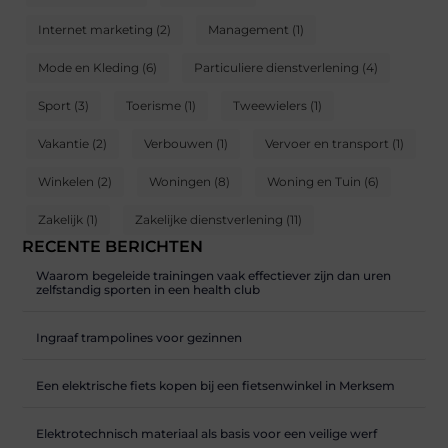
Internet marketing
(2)
Management
(1)
Mode en Kleding
(6)
Particuliere dienstverlening
(4)
Sport
(3)
Toerisme
(1)
Tweewielers
(1)
Vakantie
(2)
Verbouwen
(1)
Vervoer en transport
(1)
Winkelen
(2)
Woningen
(8)
Woning en Tuin
(6)
Zakelijk
(1)
Zakelijke dienstverlening
(11)
RECENTE BERICHTEN
Waarom begeleide trainingen vaak effectiever zijn dan uren
zelfstandig sporten in een health club
Ingraaf trampolines voor gezinnen
Een elektrische fiets kopen bij een fietsenwinkel in Merksem
Elektrotechnisch materiaal als basis voor een veilige werf