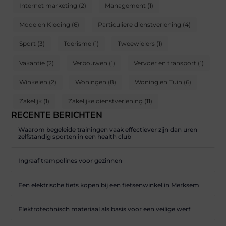
Internet marketing
(2)
Management
(1)
Mode en Kleding
(6)
Particuliere dienstverlening
(4)
Sport
(3)
Toerisme
(1)
Tweewielers
(1)
Vakantie
(2)
Verbouwen
(1)
Vervoer en transport
(1)
Winkelen
(2)
Woningen
(8)
Woning en Tuin
(6)
Zakelijk
(1)
Zakelijke dienstverlening
(11)
RECENTE BERICHTEN
Waarom begeleide trainingen vaak effectiever zijn dan uren
zelfstandig sporten in een health club
Ingraaf trampolines voor gezinnen
Een elektrische fiets kopen bij een fietsenwinkel in Merksem
Elektrotechnisch materiaal als basis voor een veilige werf