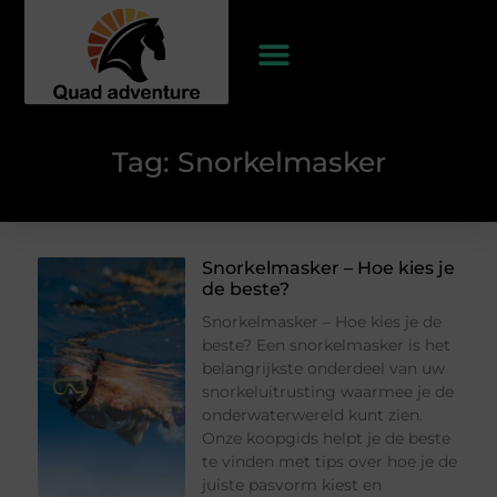
Tag: Snorkelmasker
Snorkelmasker – Hoe kies je
de beste?
Snorkelmasker – Hoe kies je de
beste? Een snorkelmasker is het
belangrijkste onderdeel van uw
snorkeluitrusting waarmee je de
onderwaterwereld kunt zien.
Onze koopgids helpt je de beste
te vinden met tips over hoe je de
juiste pasvorm kiest en