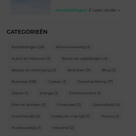
Aanbiedingen
// Lees verder »
CATEGORIEËN
Aanbiedingen
(26)
Afvalverwerking
(1)
Auto's en Motoren
(3)
Banen en opleidingen
(4)
Beauty en verzorging
(2)
Bedrijven
(11)
Blog
(2)
Business
(139)
Cadeau
(1)
Dienstverlening
(17)
Dieren
(1)
Energie
(1)
Entertainment
(1)
Eten en drinken
(3)
Financieel
(2)
Gezondheid
(4)
Groothandel
(2)
Hobby en vrije tijd
(7)
Horeca
(1)
Huishoudelijk
(1)
Industrie
(2)