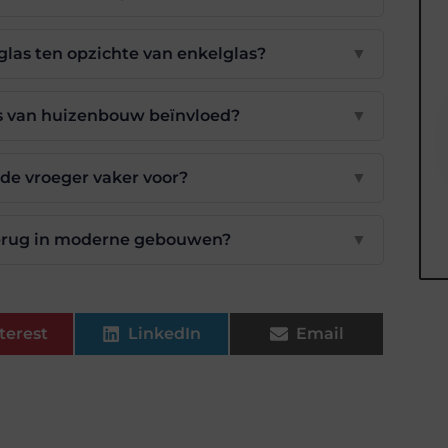
glas ten opzichte van enkelglas?
▼
is van huizenbouw beïnvloed?
▼
e vroeger vaker voor?
▼
 terug in moderne gebouwen?
▼
terest
LinkedIn
Email