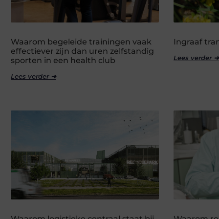
Waarom begeleide trainingen vaak
Ingraaf tr
effectiever zijn dan uren zelfstandig
Lees verder ➜
sporten in een health club
Lees verder ➜
Waarom logistieke centraal staat bij
Waarom re