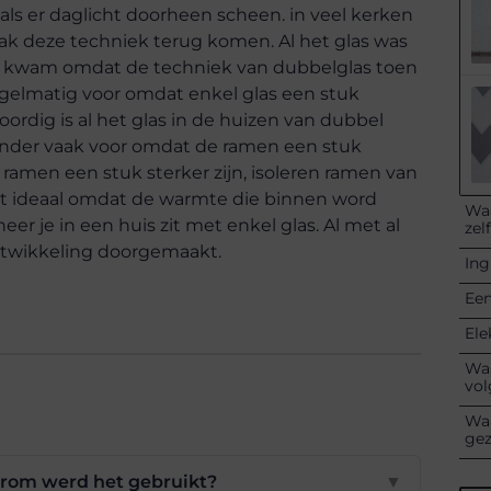
ls er daglicht doorheen scheen. in veel kerken
aak deze techniek terug komen. Al het glas was
Dit kwam omdat de techniek van dubbelglas toen
gelmatig voor omdat enkel glas een stuk
ordig is al het glas in de huizen van dubbel
nder vaak voor omdat de ramen een stuk
e ramen een stuk sterker zijn, isoleren ramen van
 dit ideaal omdat de warmte die binnen word
Waa
r je in een huis zit met enkel glas. Al met al
zel
ontwikkeling doorgemaakt.
Ing
Een
Ele
Waa
vol
Waa
ge
aarom werd het gebruikt?
▼