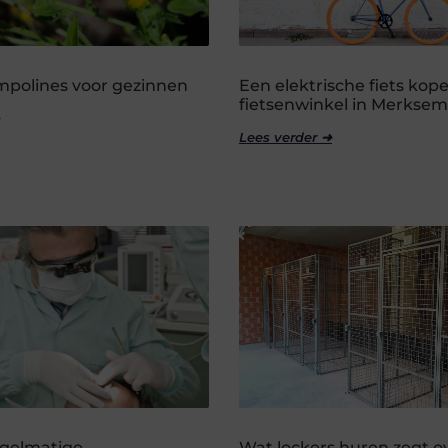
ampolines voor gezinnen
Een elektrische fiets kope
fietsenwinkel in Merksem
Lees verder ➜
gelmatige
Wat lockers huren zegt o