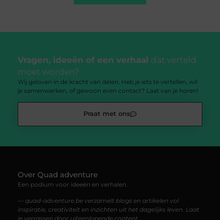
Vragen, ideeën of een verhaal
dat verteld
moet worden?
Wij geloven in de kracht van delen. Heb je iets te vertellen, wil
je samenwerken, of gewoon even contact? Laat van je horen!
Praat met ons
Over Quad adventure
Een podium voor ideeën en verhalen.
— quad-adventure.be verzamelt blogs en artikelen vol
inspiratie, creativiteit en inzichten uit het dagelijks leven. Laat
je verrassen door uiteenlopende content.